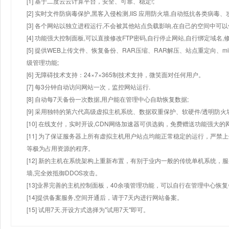
[1] 基于二度云云计算平台，安全、可靠、稳定!;
[2] 实时文件防病毒保护,黑客入侵检测,IIS 应用防火墙,自动抵抗各类病毒、
[3] 各个网站以独立进程运行,不会被其他站点负载影响,在自己的空间中可以使用
[4] 功能强大控制面板,可以直接修改FTP密码,自行停止网站,自行绑定域名,
[5] 提供WEB上传文件、恢复备份、RAR压缩、RAR解压、站点重定向
级管理功能;
[6] 无障碍技术支持：24×7×365制技术支持，微笑面对任何用户。
[7] 每3分钟自动访问网站一次，监控网站运行.
[8] 自动每7天备份一次数据,用户能在管理中心自助恢复数据;
[9] 采用独特的第六代高级虚拟主机系统、数据双重保护、软硬件/透明防火
[10] 在线支付，实时开设,CDN网络加速器可供选购，免费赠送功能强大
[11] 为了保证服务器上所有虚拟主机用户站点均能正常稳定的运行，严禁上
等极为占用资源的程序。
[12] 新的主机在系统架构上重新布置，有别于业内一般的传统单机系统，
墙,完全效抵御DDOS攻击。
[13]业界完善的主机控制面板，40余项管理功能，可以自行在管理中心恢
[14]提供备案服务,空间开通后，请于7天内进行网站备案。
[15] 试用7天.开设方式选择为"试用7天"即可。