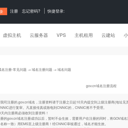
注册
忘记密码?
快捷登录:
虚拟主机
云服务器
VPS
主机租用
云建站
域名注册-常见问题
→
域名注册问题
→ 域名问题
gov.cn域名注册流程
注册的.gov.cn域名，注册资料请于注册之日起10天内提交到上级注册商(地址
，CNNIC进行复审。凡直接传真或致电到CNNIC的，CNNIC将不予受理。
0天内注册商必须收到注册资料！
gov.cn域名注册成功以后，暂时不会生效，需要用户在注册的同时，将GOV域
名称一致）用EMS至上级注册商！经CNNIC审核通过，域名才能生效。