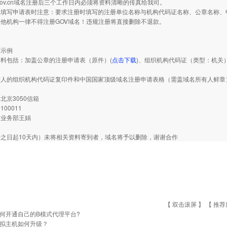
gov.cn域名注册后三个工作日内必须将资料清晰的传真给我司。
写申请表时注意：要求注册时填写的注册单位名称与机构代码证名称、公章名称、申
他机构一律不得注册GOV域名！违规注册将直接删除不退款。
写示例
包括：加盖公章的注册申请表（原件）(
点击下载
)、组织机构代码证（类型：机关
有人的组织机构代码证复印件和中国国家顶级域名注册申请表格（需盖域名所有人鲜章
北京3050信箱
00011
：业务部王娟
之日起10天内）未将相关资料寄到者，域名将予以删除，谢谢合作
【 双击滚屏 】 【
推荐
何开通自己的B模式代理平台?
拟主机如何升级？