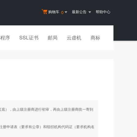
购物车
最新公告
帮助中心
0
小程序
SSL证书
邮局
云虚机
商标
见页底），由上级注册商进行初审，再由上级注册商统一寄到
名注册申请表（要求有公章）和组织机构代码证（要求机构名